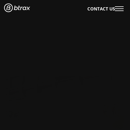
CONTACT US
WHAT WE DO
OUR WORK
OUR SERVICES
EVENTS & WORKSHOPS
OUR INSIGHTS
AI×DESIGN
E-BOOKS
BLOG
WHO WE ARE
ABOUT US
CAREERS
ENGLISH
日本語