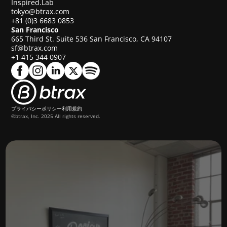
Inspired.Lab
tokyo@btrax.com
+81 (0)3 6683 0853
San Francisco
665 Third St. Suite 536 San Francisco, CA 94107
sf@btrax.com
+1 415 344 0907
プライバシーポリシー
利用規約
©btrax, Inc. 2025 All rights reserved.