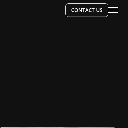
CONTACT US
 WORK
SERVICES
TS & WORKSHOPS
S
ESIGN
OKS