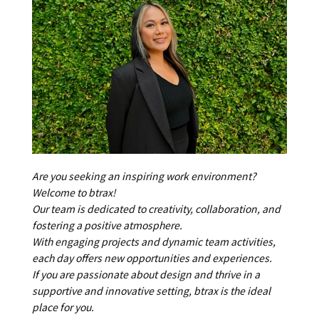
Are you seeking an inspiring work environment? 
Welcome to btrax! 
Our team is dedicated to creativity, collaboration, and 
fostering a positive atmosphere. 
With engaging projects and dynamic team activities, 
each day offers new opportunities and experiences.
If you are passionate about design and thrive in a 
supportive and innovative setting, btrax is the ideal 
place for you.