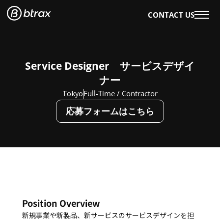
CONTACT US
WHAT WE DO
OUR WORK
Service Designer　サービスデザイ
OUR SERVICES
ナー
EVENTS & WORKSHOPS
Tokyo
Full-Time / Contractor
OUR INSIGHTS
応募フォームはこちら
AI×DESIGN
E-BOOKS
BLOG
WHO WE ARE
ABOUT US
CAREERS
ENGLISH
日本語
Position Overview
新規事業や新製品、新サービスのサービスデザインを担