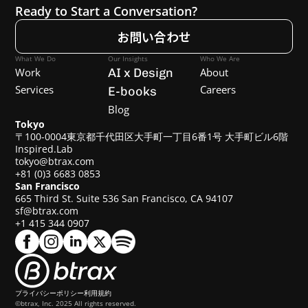
Ready to Start a Conversation?
お問い合わせ
What We Do
Our Insights
Who We Are
Work
AI x Design
About
Services
Careers
E-books
Blog
Tokyo
〒100-0004東京都千代田区大手町一丁目6番1号 大手町ビル6階
Inspired.Lab
tokyo@btrax.com
+81 (0)3 6683 0853
San Francisco
665 Third St. Suite 536 San Francisco, CA 94107
sf@btrax.com
+1 415 344 0907
プライバシーポリシー
利用規約
©btrax, Inc. 2025 All rights reserved.