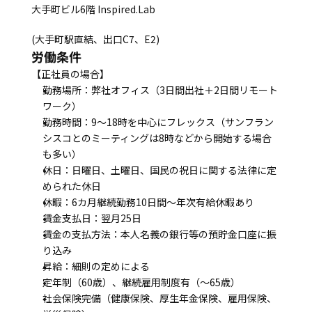
大手町ビル6階 Inspired.Lab
(大手町駅直結、出口C7、E2)
労働条件
【正社員の場合】
勤務場所：弊社オフィス（3日間出社＋2日間リモート
ワーク）
勤務時間：9～18時を中心にフレックス（サンフラン
シスコとのミーティングは8時などから開始する場合
も多い）
休日：日曜日、土曜日、国民の祝日に関する法律に定
められた休日
休暇：6カ月継続勤務10日間～年次有給休暇あり　
賃金支払日：翌月25日
賃金の支払方法：本人名義の銀行等の預貯金口座に振
り込み
昇給：細則の定めによる
定年制（60歳）、継続雇用制度有（～65歳）
社会保険完備（健康保険、厚生年金保険、雇用保険、