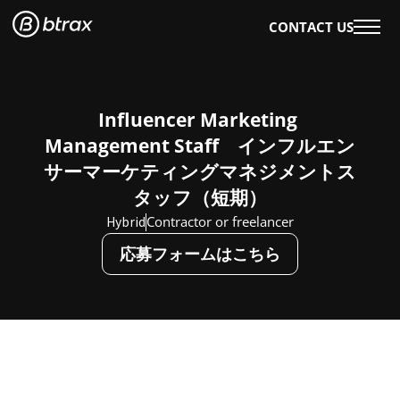
CONTACT US
WHAT WE DO
OUR WORK
Influencer Marketing 
OUR SERVICES
Management Staff　インフルエン
EVENTS & WORKSHOPS
サーマーケティングマネジメントス
OUR INSIGHTS
タッフ（短期）
AI×DESIGN
Hybrid
Contractor or freelancer
E-BOOKS
応募フォームはこちら
BLOG
WHO WE ARE
ABOUT US
CAREERS
ENGLISH
日本語