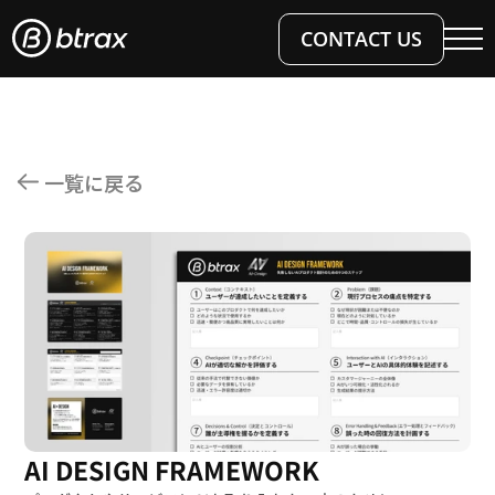
CONTACT US
WHAT WE DO
OUR WORK
OUR SERVICES
一覧に戻る
EVENTS & WORKS
OUR INSIGHTS
AI×DESIGN
E-BOOKS
BLOG
WHO WE ARE
ABOUT US
CAREERS
ENGLISH
日本語
AI DESIGN FRAMEWORK