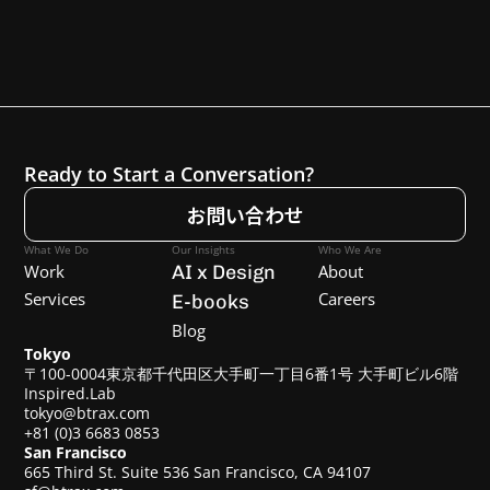
Ready to Start a Conversation?
お問い合わせ
What We Do
Our Insights
Who We Are
Work
AI x Design
About
Services
Careers
E-books
Blog
Tokyo
〒100-0004東京都千代田区大手町一丁目6番1号 大手町ビル6階
Inspired.Lab
tokyo@btrax.com
+81 (0)3 6683 0853
San Francisco
665 Third St. Suite 536 San Francisco, CA 94107