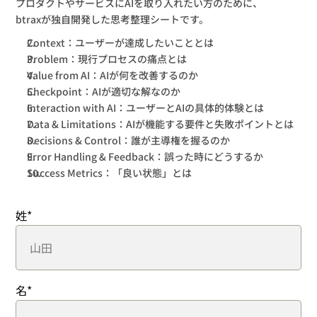
プロダクトやサービスにAIを取り入れたい方のために、
btraxが独自開発した思考整理シートです。
Context：ユーザーが達成したいこととは
Problem：現行プロセスの痛点とは
Value from AI：AIが何を改善するのか
Checkpoint：AIが適切な解なのか
Interaction with AI：ユーザーとAIの具体的体験とは
Data & Limitations：AIが機能する要件と失敗ポイントとは
Decisions & Control：誰が主導権を握るのか
Error Handling & Feedback：誤った時にどうするか
Success Metrics：「良い状態」とは
姓
*
名
*